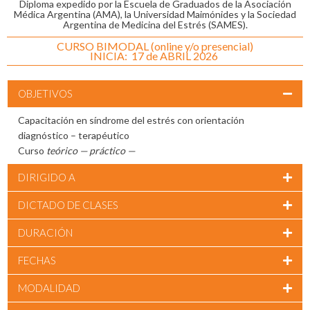
Diploma expedido por la Escuela de Graduados de la Asociación
Médica Argentina (AMA), la Universidad Maimónides y la Sociedad
Argentina de Medicina del Estrés (SAMES).
CURSO BIMODAL (online y/o presencial)
INICIA: 17 de ABRIL 2026
OBJETIVOS
Capacitación en síndrome del estrés con orientación
diagnóstico – terapéutico
Curso
teórico — práctico —
DIRIGIDO A
DICTADO DE CLASES
DURACIÓN
FECHAS
MODALIDAD